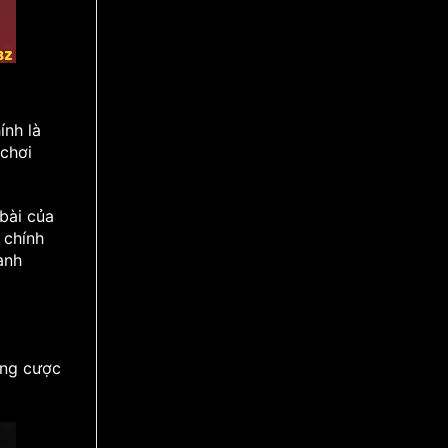
ính là
 chơi
 bài của
 chính
ành
òng cược