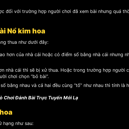
ợc đối với trường hợp người chơi đã xem bài nhưng quá thờ
ài Nổ kim hoa
ắng thua như dưới đây:
ao hơn của nhà cái hoặc có điểm số bằng nhà cái nhưng nh
n nhà cái thì sẽ bị xử thua. Hoặc trong trường hợp người c
ời chơi chọn “bỏ bài”.
ố bằng nhau và cả hai đều cùng “tố” như nhau thì tính là h
ò Chơi Đánh Bài Trực Tuyến Mới Lạ
 hoa
hứ hạng như sau: