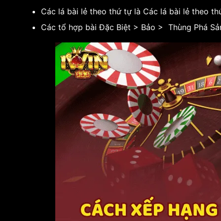
Các lá bài lẻ theo thứ tự là Các lá bài lẻ th
Các tổ hợp bài Đặc Biệt > Bảo > Thùng Phá S