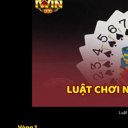
Luật
Vòng 1