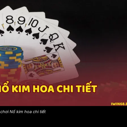
 chơi Nổ kim hoa chi tiết