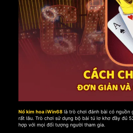
Nổ kim hoa iWin68
là trò chơi đánh bài có nguồn
rất lâu. Trò chơi sử dụng bộ bài tú lơ khơ đầy đủ 5
hợp với mọi đối tượng người tham gia.