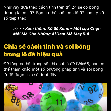
Như vậy dựa theo cách tính trên thì 24 sẽ có bóng
dương là con 97. Bạn có thể nuôi con lô 97 cho kỳ xổ
số tiếp theo.
>>>> Xem thêm:
Xổ Số Keno – Một Lựa Chọn
Mới Mẻ Cho Những Ai Đam Mê May Rủi
Chia sẻ cách tính và soi bóng
trong lô đề hiệu quả
Để tăng cơ hội trúng số khi chơi lô đề iWin68, bạn có
thể tham khảo một số phương pháp tính và soi bóng
lô đề được chia sẻ dưới đây.