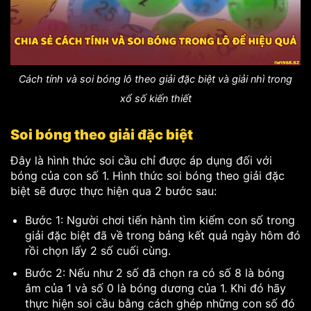
Cách tính và soi bóng lô theo giải đặc biệt và giải nhì trong
xổ số kiến thiết
Soi bóng theo giải đặc biệt
Đây là hình thức soi cầu chỉ được áp dụng đối với
bóng của con số 1. Hình thức soi bóng theo giải đặc
biệt sẽ được thực hiện qua 2 bước sau:
Bước 1: Người chơi tiến hành tìm kiếm con số trong
giải đặc biệt đã về trong bảng kết quả ngày hôm đó
rồi chọn lấy 2 số cuối cùng.
Bước 2: Nếu như 2 số đã chọn ra có số 8 là bóng
âm của 1 và số 0 là bóng dương của 1. Khi đó hãy
thực hiện soi cầu bằng cách ghép những con số đó