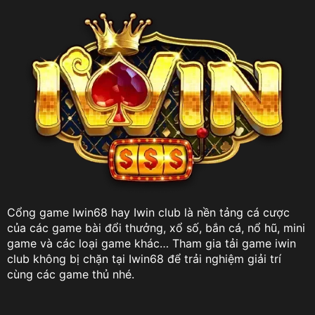
Cổng game Iwin68 hay Iwin club là nền tảng cá cược
của các game bài đổi thưởng, xổ số, bắn cá, nổ hũ, mini
game và các loại game khác… Tham gia tải game iwin
club không bị chặn tại Iwin68 để trải nghiệm giải trí
cùng các game thủ nhé.