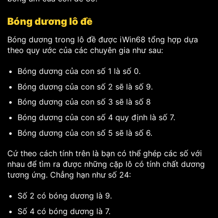
Bóng dương lô đề
Bóng dương trong lô đề được iWin68 tổng hợp dựa
theo quy ước của các chuyên gia như sau:
Bóng dương của con số 1 là số 0.
Bóng dương của con số 2 sẽ là số 9.
Bóng dương của con số 3 sẽ là số 8
Bóng dương của con số 4 quy định là số 7.
Bóng dương của con số 5 sẽ là số 6.
Cứ theo cách tính trên là bạn có thể ghép các số với
nhau để tìm ra được những cặp lô có tính chất dương
tương ứng. Chẳng hạn như số 24:
Số 2 có bóng dương là 9.
Số 4 có bóng dương là 7.