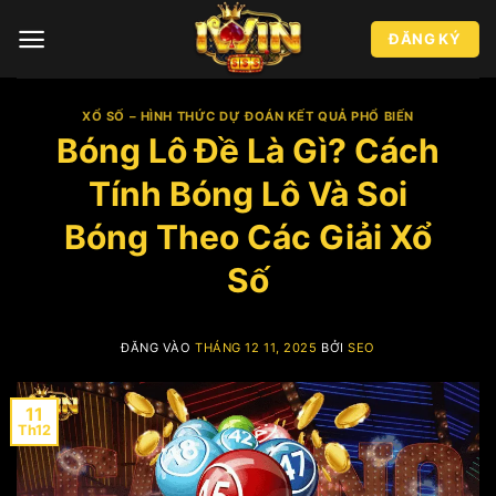
Bỏ
ĐĂNG KÝ
qua
nội
dung
XỔ SỐ – HÌNH THỨC DỰ ĐOÁN KẾT QUẢ PHỔ BIẾN
Bóng Lô Đề Là Gì? Cách
Tính Bóng Lô Và Soi
Bóng Theo Các Giải Xổ
Số
ĐĂNG VÀO
THÁNG 12 11, 2025
BỞI
SEO
11
Th12