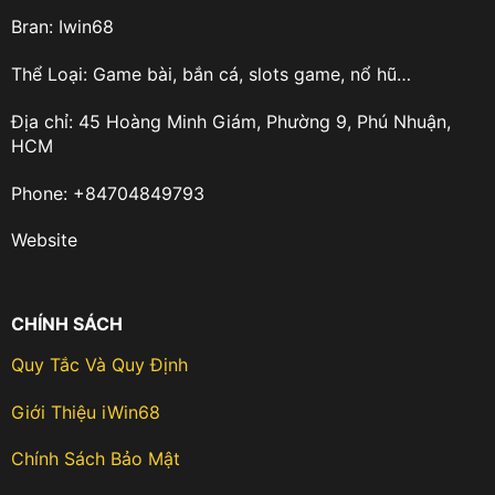
Bran: Iwin68
Thể Loại: Game bài, bắn cá, slots game, nổ hũ…
Địa chỉ: 45 Hoàng Minh Giám, Phường 9, Phú Nhuận,
HCM
Phone: +84704849793
Website
CHÍNH SÁCH
Quy Tắc Và Quy Định
Giới Thiệu iWin68
Chính Sách Bảo Mật