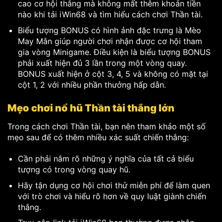
cao cơ hội thắng mà không mất thêm khoản tiền
nào khi tải iWin68 và tìm hiểu cách chơi Thần tài.
Biểu tượng BONUS có hình ảnh đặc trưng là Mèo
May Mắn giúp người chơi nhận được cơ hội tham
gia vòng Minigame. Điều kiện là biểu tượng BONUS
phải xuất hiện đủ 3 lần trong một vòng quay.
BONUS xuất hiện ở cột 3, 4, 5 và không có mặt tại
cột 1, 2 với nhiều phần thưởng hấp dẫn.
Mẹo chơi nổ hũ Thần tài thắng lớn
Trong cách chơi Thần tài, bạn nên tham khảo một số
mẹo sau để có thêm nhiều xác suất chiến thắng:
Cần phải nắm rõ những ý nghĩa của tất cả biểu
tượng có trong vòng quay hũ.
Hãy tận dụng cơ hội chơi thử miễn phí để làm quen
với trò chơi và hiểu rõ hơn về quy luật giành chiến
thắng.