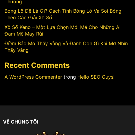
Thưởng
Bóng Lô Đề Là Gì? Cách Tính Bóng Lô Và Soi Bóng
Theo Các Giải Xổ Số
Xổ Số Keno – Một Lựa Chọn Mới Mẻ Cho Những Ai
Đam Mê May Rủi
Điềm Báo Mơ Thấy Vàng Và Đánh Con Gì Khi Mơ Nhìn
Thấy Vàng
Recent Comments
A WordPress Commenter
trong
Hello SEO Guys!
VỀ CHÚNG TÔI