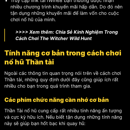
Truy cập link tải iWin68 bạn thường được nhận
nhiều chương trình khuyến mãi hấp dẫn. Do đó nên
tận dụng những khuyến mãi để làm vốn cho cuộc
chơi nổ hũ của mình.
>>>> Xem thêm:
Chia Sẻ Kinh Nghiệm Trong
Cách Chơi The Witcher Wild Hunt
Tính năng cơ bản trong cách chơi
nổ hũ Thần tài
Ngoài các thông tin quan trọng nói trên về cách chơi
Thần tài, những quy định dưới đây cũng giúp ích rất
nhiều cho bạn trong quá trình tham gia.
Các phím chức năng cần nhớ cơ bản
Thần Tài nổ hũ cung cấp rất nhiều tính năng ấn tượng
và cực kỳ hữu ích. Nếu biết tận dụng những tính năng
này sẽ giúp bạn hốt bạc khi quay hũ: