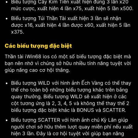
Biểu tượng Cây Kim Tiền xuất hiện đúng 3 lần x20
mức cược, xuất hiện 4 lần x75, xuất hiện 5 lần x500.
Biểu tượng Túi Thần Tài xuất hiện 3 lần sẽ nhận
được x16, xuất hiện 4 lần được x60, xuất hiện 5 lần
x375.
Các biểu tượng đặc biệt
Thần tài iWin68 ios có một số biểu tượng đặc biệt mà
bạn nên nhớ vì chúng sở hữu nhiều tính năng tuyệt vời
giúp nâng cao cơ hội thắng.
Biểu tượng WILD với hình ảnh Ếch Vàng có thể thay
thế cho toàn bộ những biểu tượng khác trên bảng
quay thưởng. Biểu tượng WILD sẽ xuất hiện ở các
cột tương ứng là 2, 3, 4, 5 và không thể thay thế 2
biểu tượng đặc biệt khác là BONUS và SCATTER.
Biểu tượng SCATTER với hình ảnh chú Kỳ Lân giúp
người chơi sở hữu thêm lượt quay miễn phí nếu xuất
hiện 3 lần. Đây là cơ hội tuyệt vời giúp bạn nâng